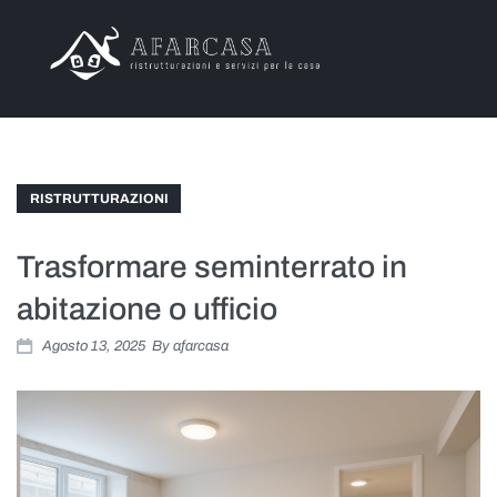
Chi Siamo
Offerte
RISTRUTTURAZIONI
Servizi
Trasformare seminterrato in
Progetti
abitazione o ufficio
Agosto 13, 2025
By
afarcasa
Articoli
Contatti
Area Clienti