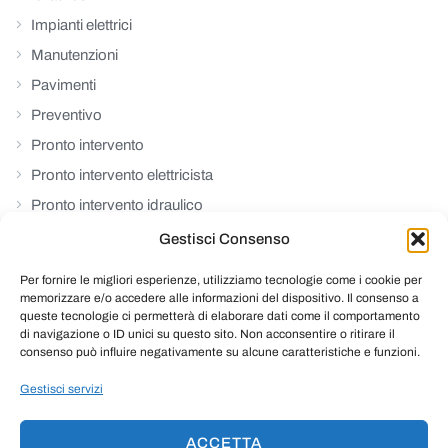
Impianti elettrici
Manutenzioni
Pavimenti
Preventivo
Pronto intervento
Pronto intervento elettricista
Pronto intervento idraulico
Rinforzi strutturali
Gestisci Consenso
Riparazioni
Per fornire le migliori esperienze, utilizziamo tecnologie come i cookie per
Ristrutturazioni
memorizzare e/o accedere alle informazioni del dispositivo. Il consenso a
queste tecnologie ci permetterà di elaborare dati come il comportamento
Senza Categoria
di navigazione o ID unici su questo sito. Non acconsentire o ritirare il
consenso può influire negativamente su alcune caratteristiche e funzioni.
Serramenti
Termoidraulica
Gestisci servizi
ACCETTA