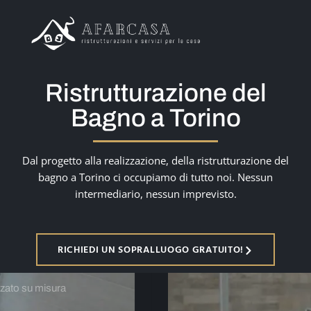
Chi Siamo
Ristrutturazione del
Offerte
Bagno a Torino
Servizi
Dal progetto alla realizzazione, della ristrutturazione del
bagno a Torino ci occupiamo di tutto noi. Nessun
Progetti
intermediario, nessun imprevisto.
Articoli
RICHIEDI UN SOPRALLUOGO GRATUITO!
Contatti
Posa mosaico in bagno
Area Clienti