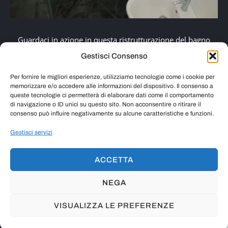
Guardaci in azione in questa ristrutturazione del bagno
a San Salvario: da un ambiente datato e poco funzionale
Gestisci Consenso
abbiamo creato uno spazio moderno, luminoso e
pratico. Nonostante le dimensioni ridotte, abbiamo
Per fornire le migliori esperienze, utilizziamo tecnologie come i cookie per
memorizzare e/o accedere alle informazioni del dispositivo. Il consenso a
ottimizzato ogni centimetro con soluzioni su misura e
queste tecnologie ci permetterà di elaborare dati come il comportamento
finiture eleganti, completando i lavori in tempi rapidi.
di navigazione o ID unici su questo sito. Non acconsentire o ritirare il
consenso può influire negativamente su alcune caratteristiche e funzioni.
Gestisci servizi
SCOPRI IL PROGETTO
ACCETTA
NEGA
© 2026 Afarcasa SRL | P. IVA 12710500013
VISUALIZZA LE PREFERENZE