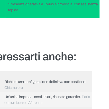
*Presenza operativa a Torino e provincia, con assistenza
rapida
eressarti anche:
Richiedi una configurazione definitiva con costi certi
Chiama ora
Un’unica impresa, costi chiari, risultato garantito.
Parla
con un tecnico Afarcasa