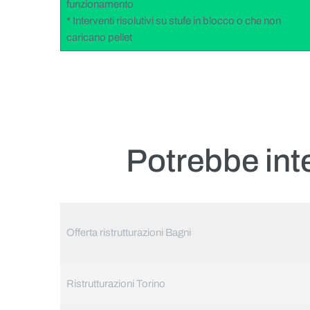
funzionamento
* Interventi risolutivi su stufe in blocco o che non
caricano pellet
Potrebbe int
Offerta ristrutturazioni Bagni
Ristrutturazioni Torino