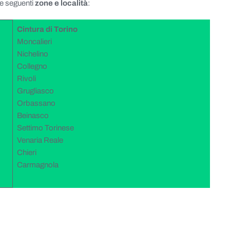
lle seguenti
zone e località
:
Cintura di Torino
Moncalieri
Nichelino
Collegno
Rivoli
Grugliasco
Orbassano
Beinasco
Settimo Torinese
Venaria Reale
Chieri
Carmagnola