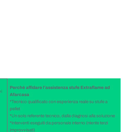
Perché affidare l’assistenza stufe Extraflame ad
vi
Afarcasa
*Tecnico qualificato con esperienza reale su stufe a
pellet
*Un solo referente tecnico, dalla diagnosi alla soluzione
*Interventi eseguiti da personale interno (niente terzi
improvvisati)