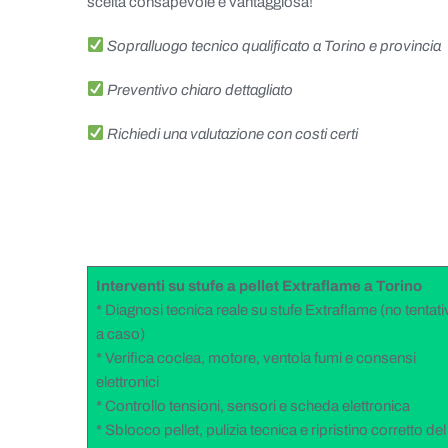
scelta consapevole e vantaggiosa!
Sopralluogo tecnico qualificato a Torino e provincia
Preventivo chiaro dettagliato
Richiedi una valutazione con costi certi
Interventi su stufe a pellet Extraflame a Torino
* Diagnosi tecnica reale su stufe Extraflame (no tentati
a caso)
* Verifica coclea, motore, ventola fumi e consensi
elettronici
* Controllo tensioni, sensori e scheda elettronica
* Sblocco pellet, pulizia tecnica e ripristino corretto del