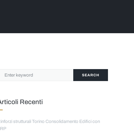
SEARCH
Articoli Recenti
inforzi strutturali Torino Consolidamento Edifici con
FRP