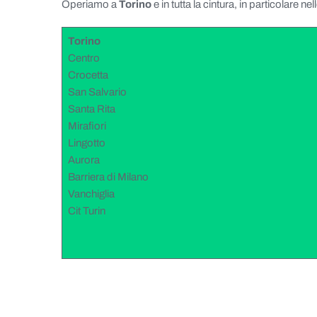
Operiamo a
Torino
e in tutta la cintura, in particolare ne
Torino
Centro
Crocetta
San Salvario
Santa Rita
Mirafiori
Lingotto
Aurora
Barriera di Milano
Vanchiglia
Cit Turin