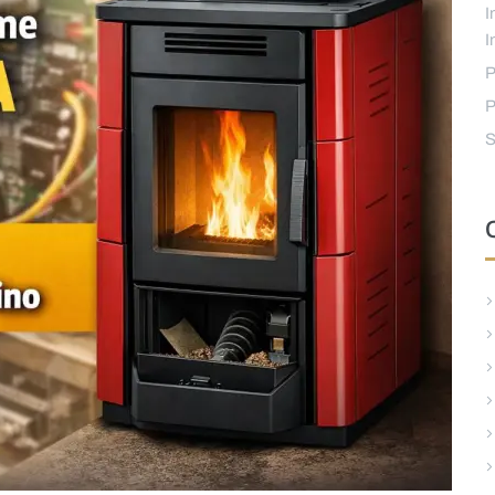
I
I
P
P
S