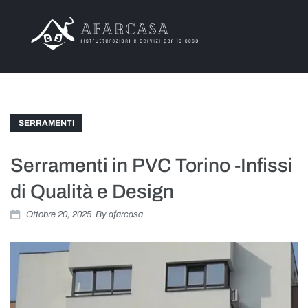
Chi Siamo
Offerte
SERRAMENTI
Servizi
Serramenti in PVC Torino -Infissi
Progetti
di Qualità e Design
Ottobre 20, 2025
By
afarcasa
Articoli
Contatti
Area Clienti