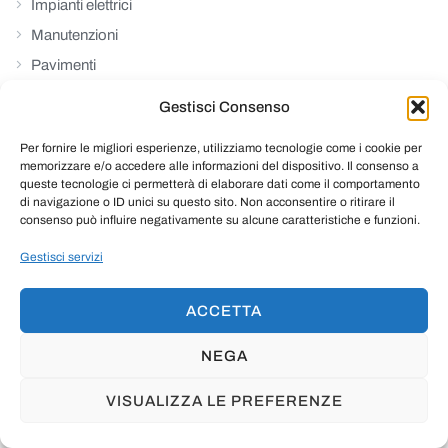
Impianti elettrici
Manutenzioni
Pavimenti
Preventivo
Gestisci Consenso
Pronto intervento
Per fornire le migliori esperienze, utilizziamo tecnologie come i cookie per
Pronto intervento elettricista
memorizzare e/o accedere alle informazioni del dispositivo. Il consenso a
Pronto intervento idraulico
queste tecnologie ci permetterà di elaborare dati come il comportamento
di navigazione o ID unici su questo sito. Non acconsentire o ritirare il
Rinforzi strutturali
consenso può influire negativamente su alcune caratteristiche e funzioni.
Riparazioni
Gestisci servizi
Ristrutturazioni
Senza Categoria
ACCETTA
Serramenti
NEGA
Termoidraulica
VISUALIZZA LE PREFERENZE