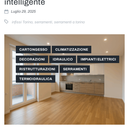
intelligente
Luglio 29, 2025
infissi Torino
,
serramenti
,
serramenti a torino
CARTONGESSO
CLIMATIZZAZIONE
DECORAZIONI
IDRAULICO
IMPIANTI ELETTRICI
RISTRUTTURAZIONI
SERRAMENTI
TERMOIDRAULICA