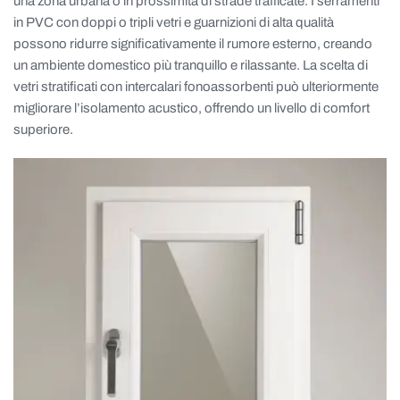
una zona urbana o in prossimità di strade trafficate. I serramenti
in PVC con doppi o tripli vetri e guarnizioni di alta qualità
possono ridurre significativamente il rumore esterno, creando
un ambiente domestico più tranquillo e rilassante. La scelta di
vetri stratificati con intercalari fonoassorbenti può ulteriormente
migliorare l’isolamento acustico, offrendo un livello di comfort
superiore.