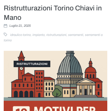
Ristrutturazioni Torino Chiavi in
Mano
Luglio 21, 2025
idraulico torino
,
impianto
,
ristrutturazioni
,
serramenti
,
serramenti a
torino
RISTRUTTURAZIONI