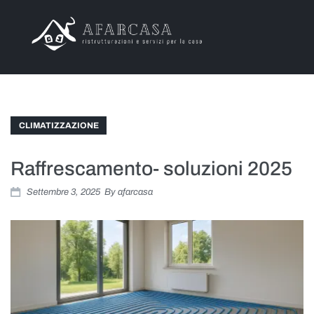
Chi Siamo
Offerte
CLIMATIZZAZIONE
Servizi
Raffrescamento- soluzioni 2025
Progetti
Settembre 3, 2025
By
afarcasa
Articoli
Contatti
Area Clienti