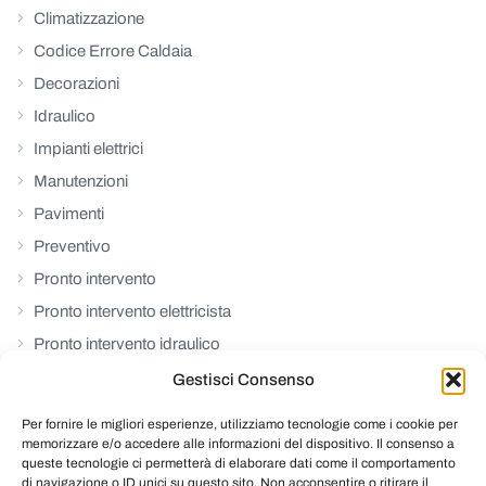
Climatizzazione
Codice Errore Caldaia
Decorazioni
Idraulico
Impianti elettrici
Manutenzioni
Pavimenti
Preventivo
Pronto intervento
Pronto intervento elettricista
Pronto intervento idraulico
Rinforzi strutturali
Gestisci Consenso
Riparazioni
Per fornire le migliori esperienze, utilizziamo tecnologie come i cookie per
Ristrutturazioni
memorizzare e/o accedere alle informazioni del dispositivo. Il consenso a
queste tecnologie ci permetterà di elaborare dati come il comportamento
Senza Categoria
di navigazione o ID unici su questo sito. Non acconsentire o ritirare il