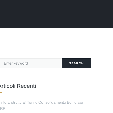
SEARCH
Articoli Recenti
inforzi strutturali Torino Consolidamento Edifici con
FRP