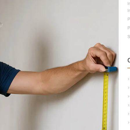
I
I
P
P
S