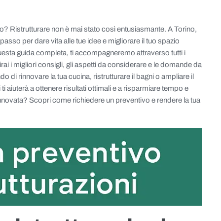
o? Ristrutturare non è mai stato così entusiasmante. A Torino,
o passo per dare vita alle tue idee e migliorare il tuo spazio
esta guida completa, ti accompagneremo attraverso tutti i
i i migliori consigli, gli aspetti da considerare e le domande da
o di rinnovare la tua cucina, ristrutturare il bagni o ampliare il
ti aiuterà a ottenere risultati ottimali e a risparmiare tempo e
rinnovata? Scopri come richiedere un preventivo e rendere la tua