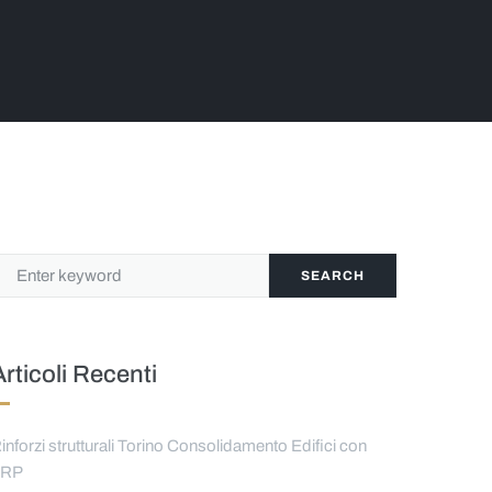
SEARCH
Articoli Recenti
inforzi strutturali Torino Consolidamento Edifici con
FRP