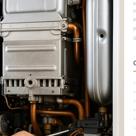
I
I
P
P
S