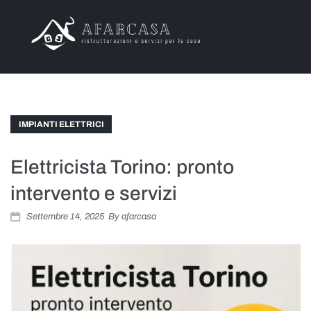
Chi Siamo
Offerte
IMPIANTI ELETTRICI
Servizi
Elettricista Torino: pronto
Progetti
intervento e servizi
Settembre 14, 2025
By
afarcasa
Articoli
Contatti
Area Clienti