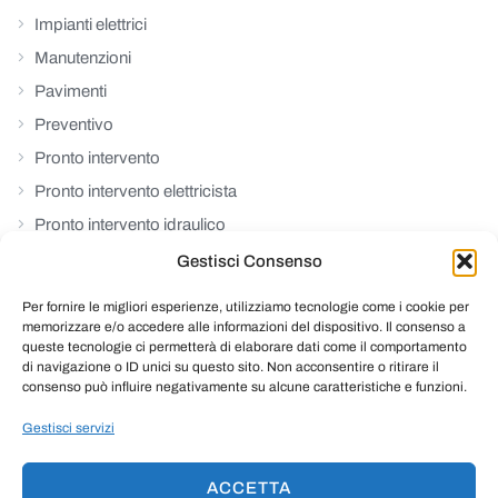
Impianti elettrici
Manutenzioni
Pavimenti
Preventivo
Pronto intervento
Pronto intervento elettricista
Pronto intervento idraulico
Rinforzi strutturali
Gestisci Consenso
Riparazioni
Per fornire le migliori esperienze, utilizziamo tecnologie come i cookie per
Ristrutturazioni
memorizzare e/o accedere alle informazioni del dispositivo. Il consenso a
queste tecnologie ci permetterà di elaborare dati come il comportamento
Senza Categoria
di navigazione o ID unici su questo sito. Non acconsentire o ritirare il
consenso può influire negativamente su alcune caratteristiche e funzioni.
Serramenti
Termoidraulica
Gestisci servizi
ACCETTA